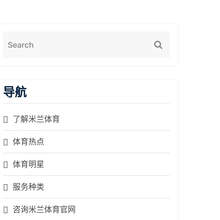
导航
了解米兰体育
体育热点
体育明星
服务种类
咨询米兰体育官网