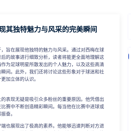
现其独特魅力与风采的完美瞬间
开，旨在展现他独特的魅力与风采。通过对西梅在球
背后的故事进行细致分析，读者将能更全面地理解这
梅作为足球明星所散发出的个人魅力，以及这些高清
美瞬间。此外，我们还将讨论这些形象对于球迷和社
个更加立体的认识。
上的表现无疑是吸引众多粉丝的重要原因。他凭借出
在比赛中不断创造精彩瞬间。每当他在比赛中进球或
感振奋。
守端也展现出了极高的素养。他能够迅速判断对方进