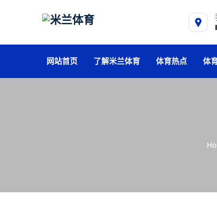
网站首页
了解米兰体育
体育热点
体
Ho