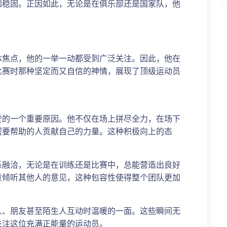
加稳固。正因如此，无论是在俱乐部还是国家队，他
体焦点，他的一举一动都受到广泛关注。因此，他在
比赛时那种坚定而又自信的神情，展现了顶级运动员
爱的一个重要原因。他不仅在场上拼尽全力，在场下
需要帮助的人贡献自己的力量。这种积极向上的态
系融洽，无论是在训练还是比赛中，总能营造出良好
意倾听其他人的意见，这种包容性使得整个团队更加
人、朋友甚至陌生人互动时温暖的一面。这些瞬间无
关注这位充满正能量的运动员。