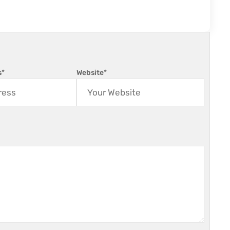
s
*
Website
*