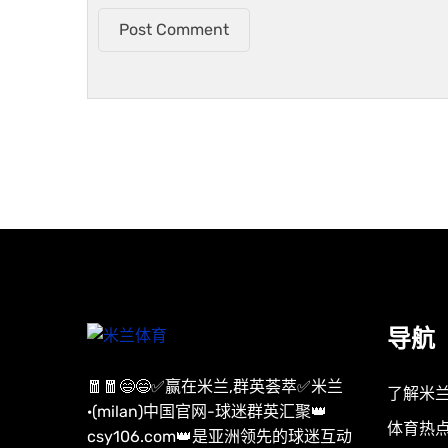
Post Comment
导航
🧧🧧😄😄✅赢在米兰,群英荟萃✅米兰
了解米
·(milan)中国官网-球迷群英汇聚👑
体育热
csy106.com👑是亚洲领先的球迷互动