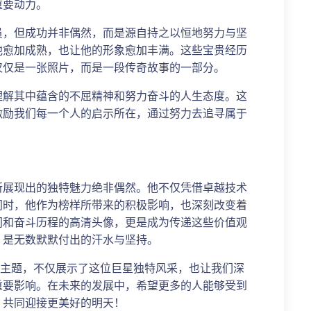
重要动力。
员，但成功并非偶然，而是源自持之以恒地努力与坚
他愈加成熟，也让他的形象愈加丰满。这些宝贵经历
仅仅是一张照片，而是一段传奇故事的一部分。
理解其中蕴含的不屈精神和努力奋斗的人生态度。这
激励我们每一个人的启示所在，通过努力去追寻属于
所展现出的独特魅力绝非偶然。他不仅凭借卓越技术
同时，他作为榜样所带来的积极影响，也深刻改变着
间和奋斗历程的高清头像，更是成为传递这些价值观
，是无数默默付出的汗水与坚持。
一主题，不仅展示了这位巨星独特风采，也让我们深
重要影响。在未来的发展中，希望更多的人能够受到
，共同迎接更美好的明天！