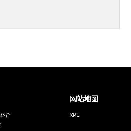
网站地图
兰体育
XML
点