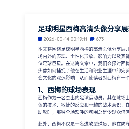
足球明星西梅高清头像分享展
2026-03-14 00:19:11
673
本文将围绕足球明星西梅的高清头像分享展
场内外的表现、个性化形象、影响力以及其
位足球巨星。在这篇文章中，我们会探讨西
头像如何捕捉了他在生活和职业生涯中的完
会文化的深远影响，从而使读者对西梅有一
1、西梅的球场表现
西梅作为一名杰出的足球运动员，其在球场
色的技术、敏捷的反应和卓越的战术意识，
助攻时，那种全场欢呼的氛围总是令观众倍
此外，西梅不仅是一名进攻型球员，他在防