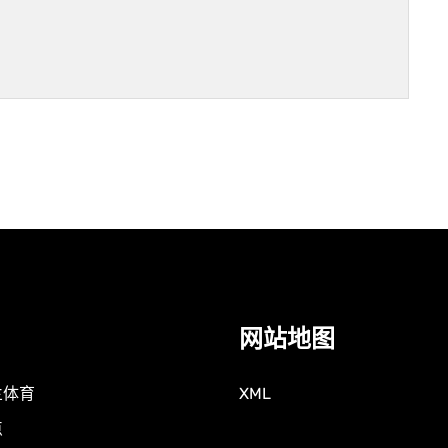
网站地图
兰体育
XML
点