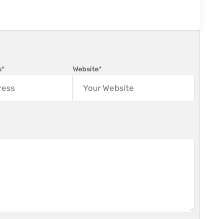
s
*
Website
*