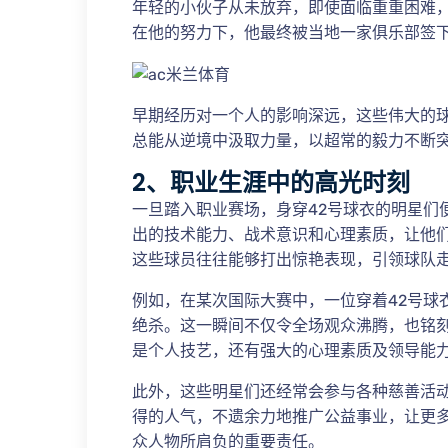
年轻的小伙子从未放弃，即使面临重重困难
在他的努力下，他最终被当地一家俱乐部签
早期经历对一个人的影响深远，这些伟大的
总能从逆境中汲取力量，以超常的毅力不断
2、职业生涯中的高光时刻
一旦踏入职业赛场，身穿42号球衣的明星们
出的技术能力、战术意识和心理素质，让他
这些球员往往能够打出惊艳表现，引领球队
例如，在某次国际大赛中，一位穿着42号球
绝杀。这一瞬间不仅令全场观众沸腾，也铭
是个人技艺，还有强大的心理素质及领导能
此外，这些明星们还经常会参与各种慈善活
得的人气，不遗余力地推广公益事业，让更
众人物所肩负的重要责任。