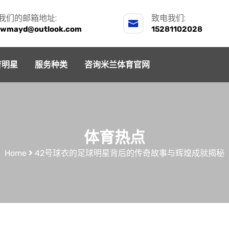
我们的邮箱地址:
致电我们:
lwmayd@outlook.com
15281102028
育明星
服务种类
咨询米兰体育官网
体育热点
Home
42号球衣的足球明星背后的传奇故事与辉煌成就揭秘