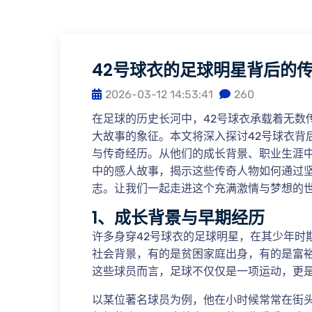
42号球衣的足球明星背后的
2026-03-12 14:53:41
260
在足球的历史长河中，42号球衣承载着无数
大故事的象征。本文将深入探讨42号球衣背
与传奇经历。从他们的成长背景、职业生涯
中的感人故事，揭示这些传奇人物如何通过坚
志。让我们一起走进这个充满激情与梦想的
1、成长背景与早期经历
许多身穿42号球衣的足球明星，在其少年时
社会背景，有的是贫困家庭出身，有的是富
这些球员而言，足球不仅仅是一项运动，更
以某位著名球员为例，他在小时候常常在街